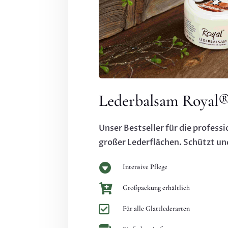
Lederbalsam Royal
Unser Bestseller für die professi
großer Lederflächen. Schützt und

Intensive Pflege

Großpackung erhältlich

Für alle Glattlederarten